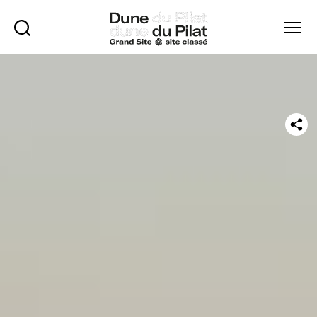
Búsqueda
Menú
Duna
de
Pilat