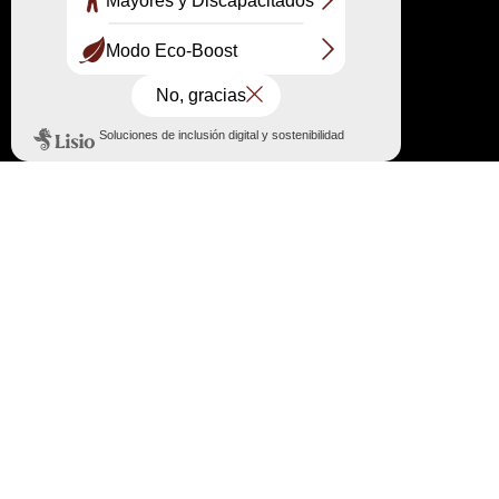
herramienta de administración de cookies que
hemos configurado en nuestro sitio, su
navegador le ofrece la oportunidad de
modificar estos parámetros estándar para que
todas las cookies sean rechazadas
sistemáticamente o que '' solo algunas cookies
sean aceptadas o rechazadas según su emisor.
ATENCIÓN: Llamamos su atención sobre el
hecho de que, no obstante, es probable que el
rechazo del depósito de cookies en su terminal
altere su experiencia de usuario, así como su
acceso a ciertos servicios o funcionalidades de
este sitio web. En su caso, Syndicat Mixte de la
Dune du Pilat declina toda responsabilidad por
las consecuencias relacionadas con la
degradación de sus condiciones de navegación