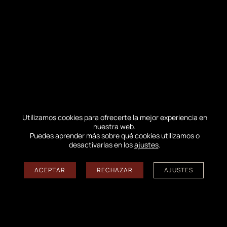
https://fr-fr.facebook.com/policies/cookies/
Pinterest, cuya política de cookies puede
consultar pinchando en el siguiente enlace:
https://policy.pinterest.com/fr/cookies.
Syndicat Mixte de la Dune du Pilat no almacena
estas cookies. Esta acción la realizan sitios de
terceros.
Encontrará la ayuda necesaria para eliminar las
Utilizamos cookies para ofrecerte la mejor experiencia en
cookies del navegador Google Chrome
nuestra web.
Puedes aprender más sobre qué cookies utilizamos o
haciendo clic en el siguiente enlace:
desactivarlas en los
ajustes
.
https://support.google.com/youtube/answer/32
050?hl=fr pero también la política completa con
ACEPTAR
RECHAZAR
AJUSTES
respecto a las cookies de los siguientes enlace:
https://www.google.fr/intl/fr/policies/technologi
es/cookies/ Twitter, para lo cual encontrará las
opciones dedicadas a controlar o restringir el