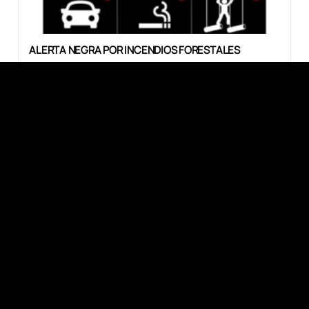
ALERTA NEGRA POR INCENDIOS FORESTALES
El departamento de Gironda se encuentra en alerta
NEGRA por incendios forestales. Este nivel de alerta se
ha elevado al máximo (nivel 5 en una escala de 5). Una
responsabilidad colectiva, más relevante que nunca.
Ante el aumento de los incendios, el prefecto de
Gironda ha declarado la alerta negra (nivel 5/5), el nivel
más alto, debido al riesgo excepcional de incendios
forestales. Cuatro años después de los incendios de
2022, las cicatrices permanecen. El verano de 2022
dejó marcas imborrables en el bosque de La Teste-de-
Buch y en la Duna de Pilat. En julio de 2022, más de
7.000 hectáreas de…
EN LAS NOTICIAS
COMUNICADO