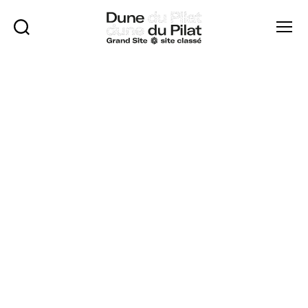
Búsqueda
Menú
Duna
de
Pilat