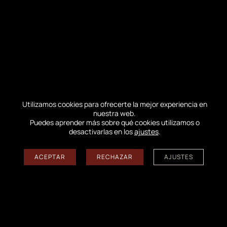
ecosistemas dunares. Dos eventos recientes ilustran el
dinamismo y el alcance de esta colaboración científica.
Sensibilización y promoción del conocimiento científico
entre el público en general: Con motivo del Día
Internacional de la Biodiversidad, el 22 de mayo, ambas
organizaciones coorganizaron una excursión titulada
"Plantas de arena y viento: La flora silvestre de la Duna
de Pilat". Esta actividad conjunta les permitió combinar
su experiencia en divulgación pública…
Utilizamos cookies para ofrecerte la mejor experiencia en
nuestra web.
Puedes aprender más sobre qué cookies utilizamos o
EN LAS NOTICIAS
desactivarlas en los
ajustes
.
ACEPTAR
RECHAZAR
AJUSTES