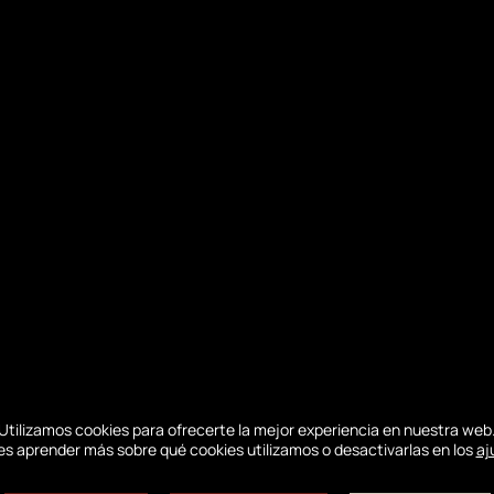
FORTALECIMIENTO DE LAS ALIANZAS CON EL
BANC D'ARGUIN Y GRAMASA.
🤝 El viernes 19 de junio, el Sindicato Conjunto
de la Gran Duna de Pilat firmó oficialmente dos
nuevos acuerdos de colaboración con SEPANSO
Aquitania y GRAMASA. La institución pública
formaliza y amplía así años de cooperación
activa sobre el terreno con ambas
organizaciones. 🌿 Con SEPANSO Aquitania,
gestora de la Reserva Natural Nacional Banc
d'Arguin: dos espacios inseparables, una visión
compartida. La Duna de Pilat y la Reserva
Natural Nacional Banc d'Arguin comparten un
origen geológico y una dinámica similares.
Colaborando desde hace casi 15 años, el
Utilizamos cookies para ofrecerte la mejor experiencia en nuestra web
Sindicato Conjunto y…
s aprender más sobre qué cookies utilizamos o desactivarlas en los
aj