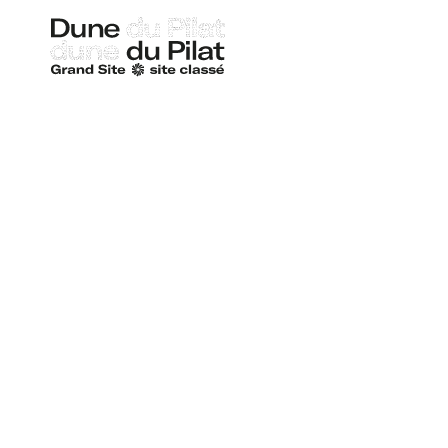
Duna
de
Pilat