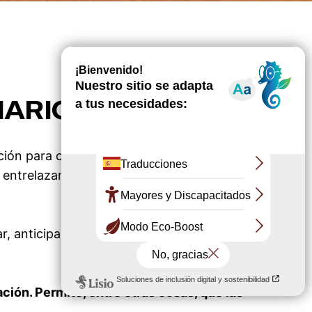
IARIO EN EQUIPO
ción para conciliar dos exigencias:
e entrelazan, no son simples postales.
Viven
 anticipar las debilidades (tráfico, erosión,
ión. Permite, entre otras cosas, que las