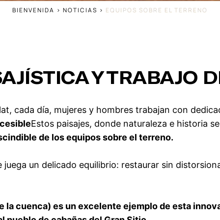
BIENVENIDA
>
NOTICIAS
>
EQUIPOS SOBRE EL TERRENO
AJÍSTICA Y TRABAJO D
ilat, cada día, mujeres y hombres trabajan con dedica
ccesible
Estos paisajes, donde naturaleza e historia s
cindible de los equipos sobre el terreno.
ga un delicado equilibrio: restaurar sin distorsionar,
 la cuenca) es un excelente ejemplo de esta innovac
 pueblo de cabañas del Gran Sitio.