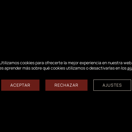
Utilizamos cookies para ofrecerte la mejor experiencia en nuestra web
s aprender más sobre qué cookies utilizamos o desactivarlas en los
aj
Disposición de las cortezas
ACEPTAR
RECHAZAR
AJUSTES
o corteza de madera de especies locales en varios l
 lo largo del camino de conchas, cerca de los aparcami
os: la integración paisajística, la accesibilidad y la