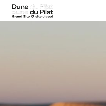
Duna
de
Pilat