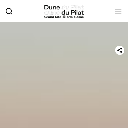
Búsqueda
Menú
Duna
de
Pilat