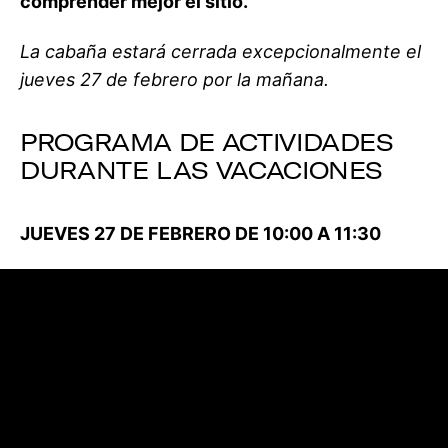
comprender mejor el sitio.
La cabaña estará cerrada excepcionalmente el
jueves 27 de febrero por la mañana.
PROGRAMA DE ACTIVIDADES
DURANTE LAS VACACIONES
JUEVES 27 DE FEBRERO DE 10:00 A 11:30
Visita guiada “4000 años de historia”
Descubre la historia de la formación de la Duna,
su evolución y los descubrimientos
arqueológicos.
Visitas gratuitas.
Información e
inscripciones al 06 32 01 45
51/
mediation@ladunedupilat.com