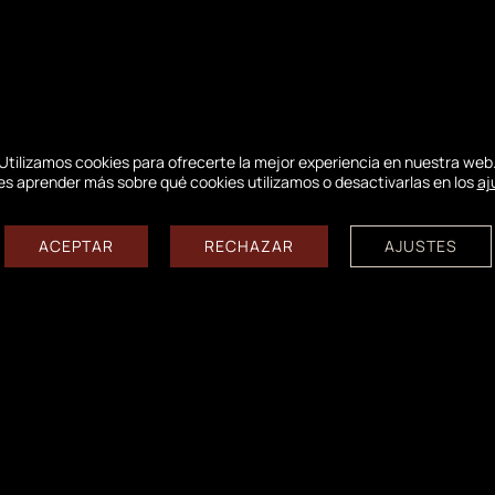
itoreo científico y los 
Utilizamos cookies para ofrecerte la mejor experiencia en nuestra web
s aprender más sobre qué cookies utilizamos o desactivarlas en los
aj
 exploraron los senderos para descubrir de primera m
ACEPTAR
RECHAZAR
AJUSTES
ture y el Joint Syndicate, el grupo pudo aprender sob
mo miden los científicos la recuperación de la biodi
e para catalogar la fauna y la flora.
ico, el bosque demuestra una increíble capacidad de 
n se reconstruye capa a capa y ciertos insectos y a
ó enriquecedores debates sobre la gestión sostenible 
 ante el cambio climático.