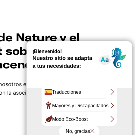
de Nature y el
 sobre el
ncendio.
nosotros en una excursión a la naturaleza
n la asociación Cistude Nature, esta visita