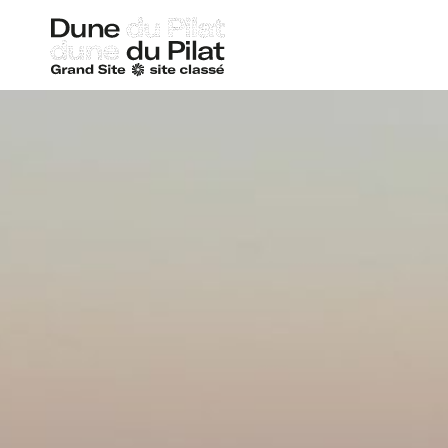
Duna
de
Pilat