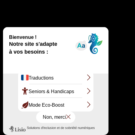
Autres interactions au clavier (à ne
documenter que si elles sont implémentées) :
DÉBUT vous permet d’accéder au premier
panneau ;
FIN vous permet d’accéder au dernier
panneau ;
ALT + PAGE SUIVANTE, à partir d’un panneau,
vous permet d’accéder au panneau suivant ;
ALT + PAGE PRÉCÉDENTE, à partir d’un
panneau, vous permet d’accéder au panneau
précédent.
Fenêtre modale
Une fenêtre modale est un élément de la page