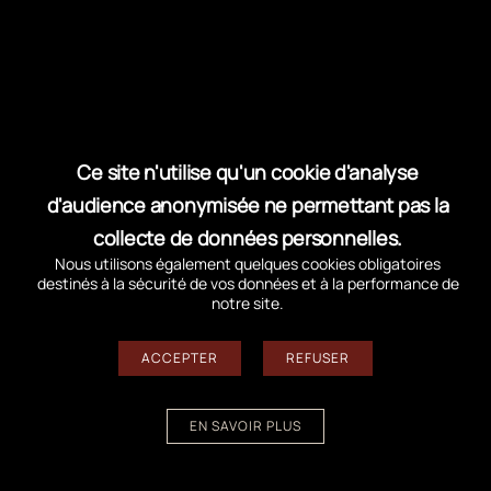
source sous Linux qui donne accès à
l’interface graphique utilisateur par
l’intermédiaire de combinaisons
personnalisables de la parole et ou en braille.
InfoVox Desktop
est un logiciel de lecture
vocale du
groupe Acapela
.
Ce site n'utilise qu'un cookie d'analyse
La loupe de Windows
: Sous Windows, en
d'audience anonymisée ne permettant pas la
appuyant simultanément sur la touche
collecte de données personnelles.
fenêtre et la lettre U, une partie de l’écran est
Nous utilisons également quelques cookies obligatoires
destinés à la sécurité de vos données et à la performance de
grossie dans de fortes proportions.
notre site.
ACCEPTER
REFUSER
Logiciels libres
EN SAVOIR PLUS
Ce site est fait avec des logiciels libres.
Un Logiciel Libre est un programme