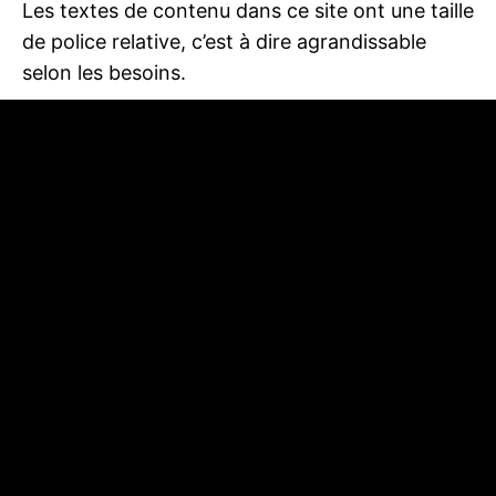
Les textes de contenu dans ce site ont une taille
de police relative, c’est à dire agrandissable
selon les besoins.
Pour modifier la taille d’affichage du texte :
Avec divers navigateurs : Ctrl +
molette de la
souris
Internet Explorer : allez dans
Affichage >>
Taille du texte
et choisissez.
Mozilla, Firefox et Google Chrome :
faites Ctrl + pour agrandir et Ctrl – pour
diminuer.
Opera : appuyez sur les touches + ou – du
pavé numérique. Ou bien allez
dans
Affichage >> Zoom
et choisissez.