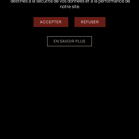
destinés à la sécurité de vos données et à la performance de
notre site.
ACCEPTER
REFUSER
EN SAVOIR PLUS
L’espace d’accueil a fait peau neuve