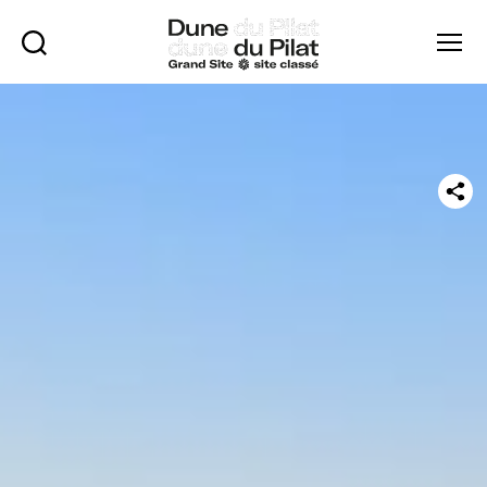
Rechercher
Menu
Dune
du
Pilat