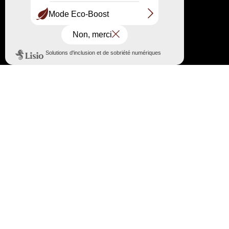
LES HÔTES DISCRETS
DE LA DUNE
DOCUMENTATION
UN SYNDICAT MIXTE
POUR UNE GESTION PUBLIQUE
L’ESPACE D’ACCUEIL A FAIT PEAU NEUVE !
Suivez-nous sur les réseaux