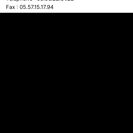
Fax : 05.57.15.17.94
Responsable de publication
Directeurs de la publication du site :
Nathalie Le
Yondre, Présidente et Maria De Vos, Directrice
du Syndicat Mixte de la Grande Dune du Pilat
Responsables éditoriaux :
Louise Poupin,
Responsable du Pôle Accueil, Médiation et
Communication et Gaïa Ollivier, Chargée de
communication et Relations presses
Concepteur
Conception et réalisation :
Agence Ka2