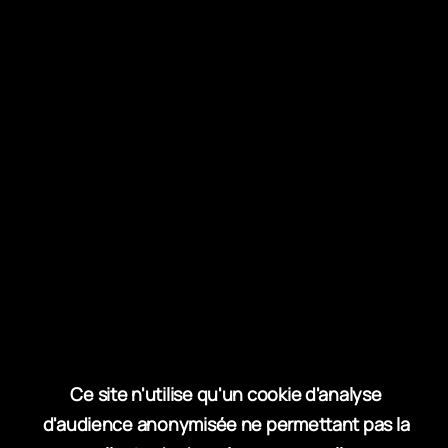
Hébergeur
Le site internet est hébergé par
Surf on line
.
Crédits
Photos :
Grand Site de la Dune du Pilat, Réserve
Naturelle Nationale du Banc d’Arguin, Ecomusée
de Marquèze, ISP3D, SIBA-Agence les
Conteurs,
Vidéos :
Midi Prod
Ce site n'utilise qu'un cookie d'analyse
Responsabilité
d'audience anonymisée ne permettant pas la
Le Syndicat Mixte de la Grande Dune du Pilat