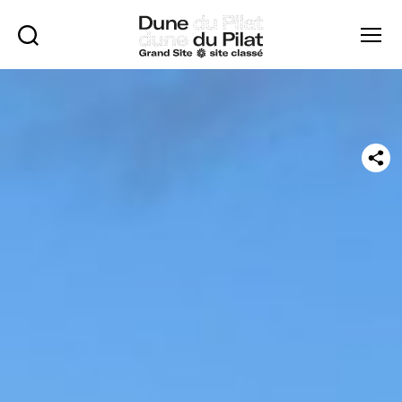
Rechercher
Menu
Dune
du
Pilat