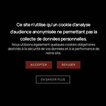
la plage.
Cette randonnée est sportive, non balisée et
sans possibilité de ravitaillement (prévoir eau et
Ce site n'utilise qu'un cookie d'analyse
encas). Cette randonnée est difficile avec des
d'audience anonymisée ne permettant pas la
enfants en bas-âges. Prévoyez une tenue
collecte de données personnelles.
adaptée selon la saison et n’oubliez pas vos
Nous utilisons également quelques cookies obligatoires
chapeaux et crème solaire.
destinés à la sécurité de vos données et à la performance de
notre site.
Longueur :
Environ 6 km aller-retour
ACCEPTER
REFUSER
Durée :
Entre 2h et 3h
EN SAVOIR PLUS