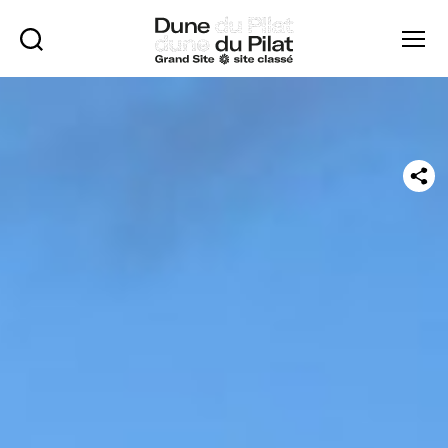
Rechercher
Menu
Dune
du
Pilat