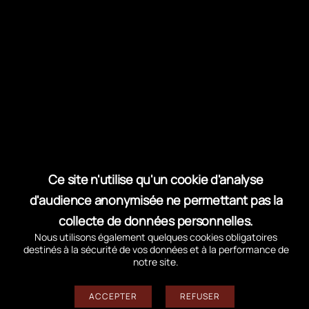
Un Syndicat mixte pour une gestion
publique
RETROUVEZ DANS LA MÊME RUBRIQUE
Ce site n'utilise qu'un cookie d'analyse
ESPACE JOURNALISTES
d'audience anonymisée ne permettant pas la
DEMANDES
D’AUTORISATION
collecte de données personnelles.
Nous utilisons également quelques cookies obligatoires
destinés à la sécurité de vos données et à la performance de
notre site.
Suivez-nous sur les réseaux
ACCEPTER
REFUSER