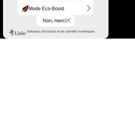
Route de Biscarrosse RD 218 33115 Pyla-sur-
Mer
Le point accueil et information
05 56 22 12 85 / 07 86 79 45 34
information@ladunedupilat.com
A propos
Comités syndicaux et actes administratifs
Les partenaires