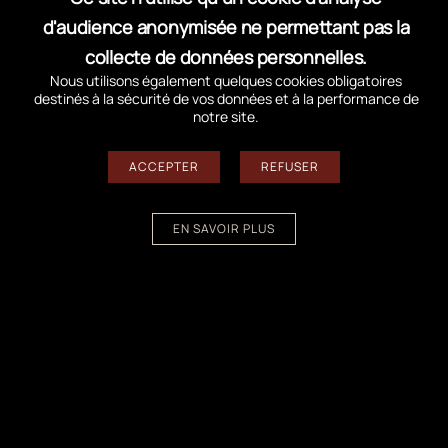
boutiques culturelles, point information et
d'audience anonymisée ne permettant pas la
cabane découverte) restent ouverts !
collecte de données personnelles.
Nous utilisons également quelques cookies obligatoires
destinés à la sécurité de vos données et à la performance de
notre site.
←
Travaux sur les propriétés du Conservatoire du littoral
ACCEPTER
REFUSER
→
Projection du film 600°
EN SAVOIR PLUS
Suivez-nous sur les réseaux