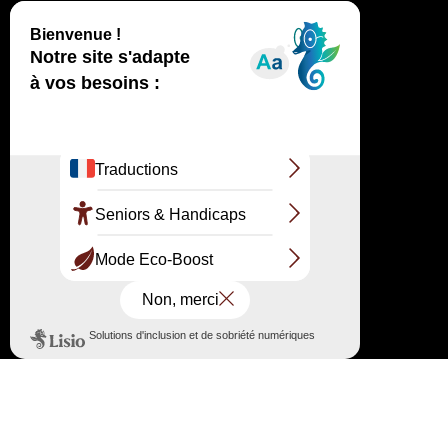
Haut
↑
SITE OFFICIEL
GRAND SITE DE LA DUNE DU PILAT
Route de Biscarrosse RD 218 33115 Pyla-sur-
Mer
Le point accueil et information