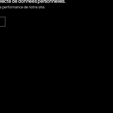
ollecte de données personnelles.
la performance de notre site.
→
rveiller… Découvrez le programme des activités 2025 !