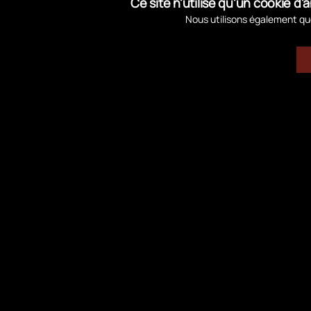
Ce site n'utilise qu'un cookie 
Nous utilisons également que
←
Explorer, s’émerveiller… Nos activités pendant les vac