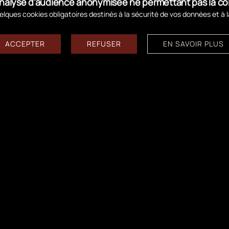
d'analyse d'audience anonymisée ne permettant pas la c
lques cookies obligatoires destinés à la sécurité de vos données et à 
ACCEPTER
REFUSER
EN SAVOIR PLUS
ances d’hiver !
Explorer, partager, s’éme
Suivez-nous sur les réseaux