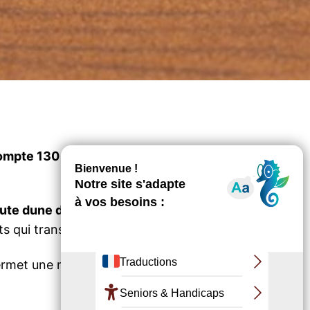
 compte 130 marches. Ce fidèle allié des
aute dune d’Europe est mobile et se déplace
ts qui transportent le sable.
ermet une meilleure accessibilité à son