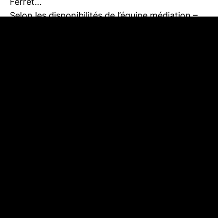
Ferret…
Selon les disponibilités de l’équipe médiation –
Informations au 06 32 01 45 51
Il y en a pour tous les goûts et tous les âges !
La Dune depuis la Réserve
Des visiteurs curieux d’en
Naturelle Nationale du Banc
savoir plus
d’Arguin