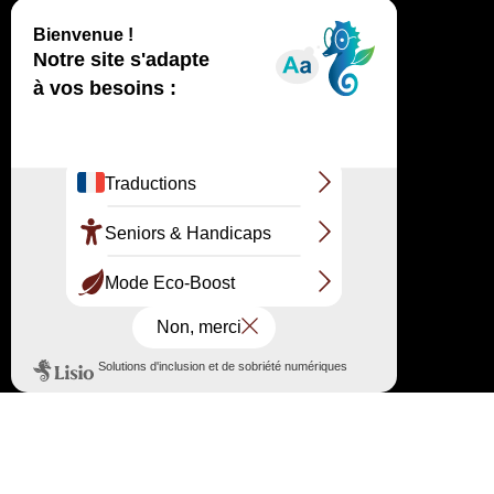
Toutes ces activités contribuent à transmettre
le patrimoine de ce Grand Site aux générations
futures, sans le figer, en le rendant accessible et
vivant.
TÉLÉCHARGEZ LA PROGRAMMATION CULTURELLE DE LA
DUNE
TÉLÉCHARGEZ LA PROGRAMMATION CULTURELLE DE LA
RESERVE NATURELLE DU BANC D’ARGUIN
Renseignements et inscriptions au 06 32 01 45
51 / mediation@ladunedupilat.com
←
La Dune du Pilat au fil de l’année