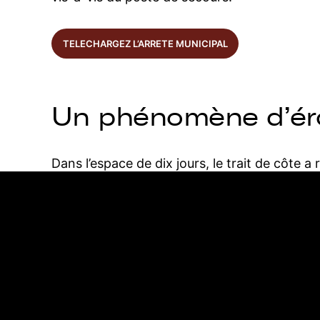
TELECHARGEZ L’ARRETE MUNICIPAL
Un phénomène d’éro
Dans l’espace de dix jours, le trait de côte a
escarpement vertical de 3 à 7 mètres de hau
phénomène s’inscrit dans un contexte plus la
Bassin d’Arcachon.
Des risques importa