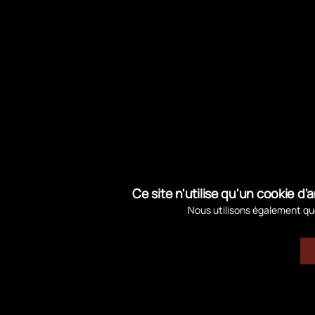
Pour prévenir tout accident, il est demandé a
sur site. L’arrêté pointe plusieurs risques :
rejoindre le haut du cordon dunaire une fois e
plages actuellement accessibles sur la com
la sécurité du public dans un environnement 
L’accès aux autres plages de la commune re
Ce site n'utilise qu'un cookie 
Nous utilisons également que
←
Temps forts 2025