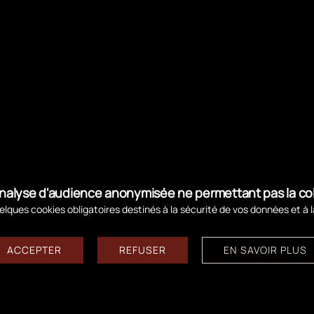
ux visiteurs de respecter strictement les dispositifs 
 chutes, blessures, ensevelissement sous des masses de 
n contrebas. Les visiteurs sont invités à rechercher su
mune avant de programmer leur sortie.
Cette fermetur
naturel en évolution rapide, fortement affecté par les
ste possible.
d'analyse d'audience anonymisée ne permettant pas la c
lques cookies obligatoires destinés à la sécurité de vos données et à 
ACCEPTER
REFUSER
EN SAVOIR PLUS