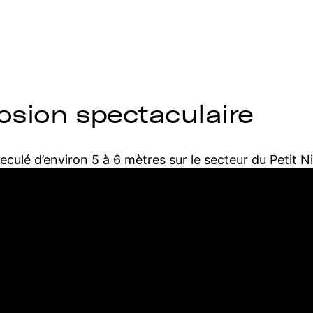
sion spectaculaire
 reculé d’environ 5 à 6 mètres sur le secteur du Petit N
teur, rendant la descente et surtout la remontée de 
rge d’érosion du littoral atlantique, régulièrement o
nts pour les visiteurs