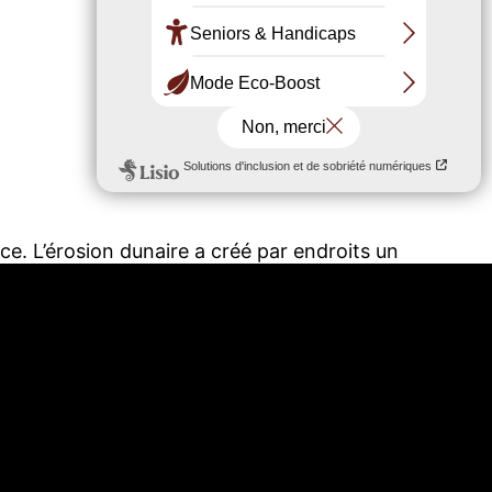
ice.
​ L’érosion dunaire a créé par endroits un
la dune particulièrement dangereuses.​
Ce
bservé sur les plages océanes du sud du