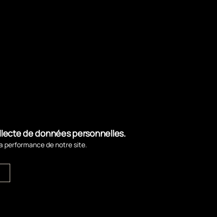
de fermeture et la signalisation mise en place
sable instables, mais aussi impossibilité de
r les autres secteurs du littoral et sur les
e temporaire a pour objectif de garantir
 tempêtes hivernales et les fortes houles.
ollecte de données personnelles.
la performance de notre site.
→
Animations hivernales