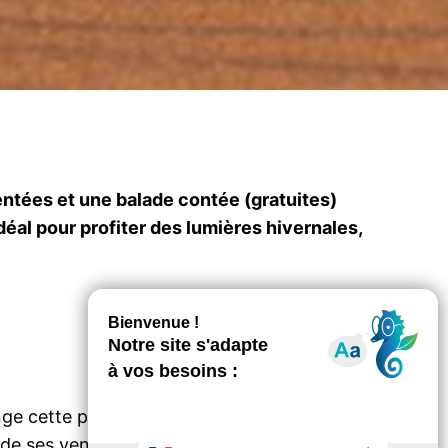
entées et une balade contée (gratuites)
idéal pour profiter des lumières hivernales,
nge cette parenthèse hivernale. Portés par la
de ses vents, de ses arbres et de ses