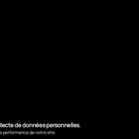
n contact avec de l’eau et toutes sources de
e-ci a été utilisée pour y entrer. Le cycle
e montant horaire correspondant à la durée
r un mauvais entretien, les sommes versées
la signature d’un nouveau contrat
ollecte de données personnelles.
la performance de notre site.