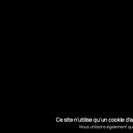
3.4. Afin d’éviter tout problème d’utilisatio
chaleur (tableau de bord par exemple).
3.5. L’utilisation de la carte d’abonné pour so
entrée/sortie doit toujours être respecté.
3.6. Tout abonné ayant oublié sa carte ou pr
de stationnement. Aucun remboursement ne
4. Perte, vol, défectuosité
4.1. En cas de perte, de détérioration ou d
pour le contrat ne seront pas remboursées. 
Ce site n'utilise qu'un cookie 
d’abonnement ainsi qu’un nouveau paiement
Nous utilisons également que