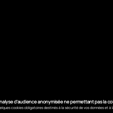
n, la carte d’abonnement ne doit pas être pliée, mise e
rtir du parc de stationnement n’est possible que si cell
ésentant celle-ci en mauvais cycle devra acquitter l
 pourra être demandé dans cette hypothèse.
e défectuosité de la carte d’abonnement provoquée pa
La délivrance d’un nouveau moyen d’accès entrainera 
d'analyse d'audience anonymisée ne permettant pas la c
.
lques cookies obligatoires destinés à la sécurité de vos données et à 