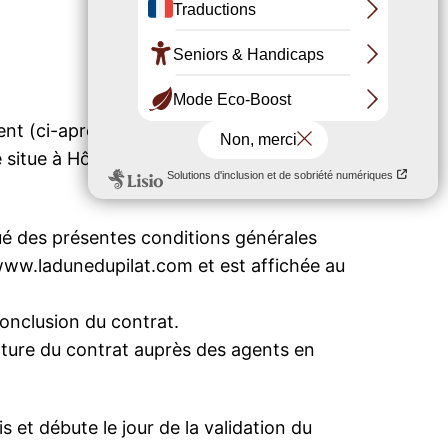
nement (ci-après également dénommé l’abonné),
 situe à Hôtel de Ville de La Teste de Buch –
tué des présentes conditions générales
t www.ladunedupilat.com et est affichée au
onclusion du contrat.
nature du contrat auprès des agents en
s et débute le jour de la validation du