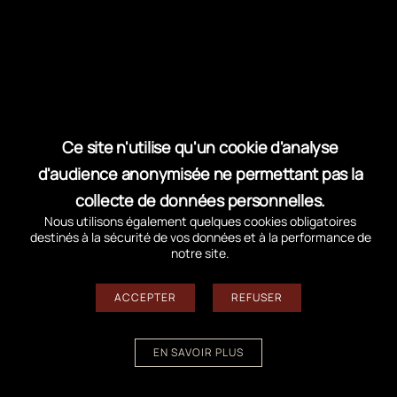
TELECHARGEZ LE COMMUNIQUE DE PRESSE
La canicule expose à :
Ce site n'utilise qu'un cookie d'analyse
d'audience anonymisée ne permettant pas la
Des malaises et des coups de chaleur, surtout
collecte de données personnelles.
chez les enfants, les personnes âgées ou
Nous utilisons également quelques cookies obligatoires
isolées.
destinés à la sécurité de vos données et à la performance de
notre site.
Une déshydratation rapide, surtout en cas
d’effort ou d’exposition prolongée.
ACCEPTER
REFUSER
Un risque accumulé de feux de forêt, aggravé
par le vent et la sécheresse.
EN SAVOIR PLUS
Si vous ressentez le moindre symptôme (fatigue