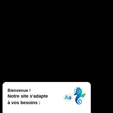
intense, nausées, maux de tête,
crampes),
abritez-vous à l’ombre, hydratez-
vous et demandez de l’aide immédiatement
.
Sensibilisez votre entourage aux dangers de la
chaleur et aux gestes pour préserver cet espace
naturel exceptionnel.
Pour toute urgence : composez le
112
.
←
Les élus du Grand Site de la Dune du Pilat
→
Des partenariats renforcés avec le Banc d’Arguin et le
GRAMASA