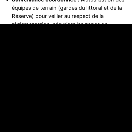
équipes de terrain (gardes du littoral et de la
Réserve) pour veiller au respect de la
réglementation, sécuriser les zones de
quiétude pour les oiseaux et maîtriser les
comportements préjudiciables.
Avec le GRAMASA (Groupe
de Recherches Archéologiques
sur le Mur de l’Atlantique
Secteur Arcachon) : faire parler
l’histoire contemporaine de la
Dune
Le Mur de l’Atlantique a laissé des vestiges
marquants sur le Bassin d’Arcachon. En
structurant leur relation de plus de 10 ans avec