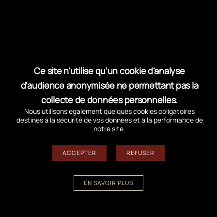
Découvertes insolites sur site :
Programmation de visites thématiques
captivantes, à l’image de la découverte des
blockhaus de la Corniche ou de l’animation
« Les secrets des blockhaus engloutis des
Gaillouneys »
, véritables récifs de biodiversité
Ce site n'utilise qu'un cookie d'analyse
marine ;
d'audience anonymisée ne permettant pas la
Diffusion culturelle :
Les publications du
collecte de données personnelles.
Nous utilisons également quelques cookies obligatoires
GRAMASA sont désormais valorisées et
destinés à la sécurité de vos données et à la performance de
proposées à la vente sur l’espace d’accueil de
notre site.
la Dune (boutique culturelle).
ACCEPTER
REFUSER
EN SAVOIR PLUS