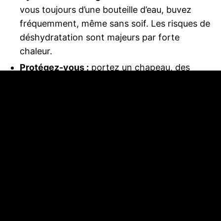
vous toujours d’une bouteille d’eau, buvez
fréquemment, même sans soif. Les risques de
déshydratation sont majeurs par forte
chaleur.
Protégez-vous :
portez un chapeau, des
lunettes de soleil et une crème solaire
efficace. Préférez une paire de chaussures (le
sable peut atteindre une température très
élevée).
Au village d’accueil, des points d’eau et des
zones ombragées sont à votre disposition pour
faire une pause et vous rafraîchir.
Soyez attentifs aux personnes qui vous
accompagnent, en particulier les enfants et les