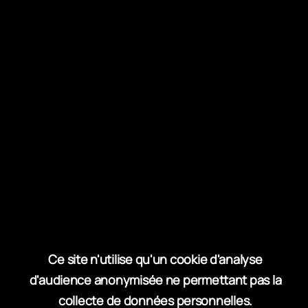
personnes âgées.
AVIS DE VIGILANCE ORANGE
La canicule expose à :
Des malaises et des coups de chaleur, surtout
chez les enfants, les personnes âgées ou
isolées.
Une déshydratation rapide, surtout en cas
d’effort ou d’exposition prolongée.
Ce site n'utilise qu'un cookie d'analyse
Un risque accumulé de feux de forêt, aggravé
d'audience anonymisée ne permettant pas la
par le vent et la sécheresse.
collecte de données personnelles.